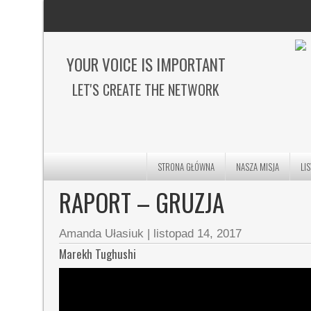
YOUR VOICE IS IMPORTANT
LET'S CREATE THE NETWORK
STRONA GŁÓWNA
NASZA MISJA
LI
RAPORT – GRUZJA
Amanda Ułasiuk
|
listopad 14, 2017
Marekh Tughushi