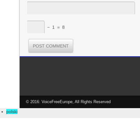
−
1
=
8
© 2016: VoiceFreeEurope, All Rights Reserved
polski