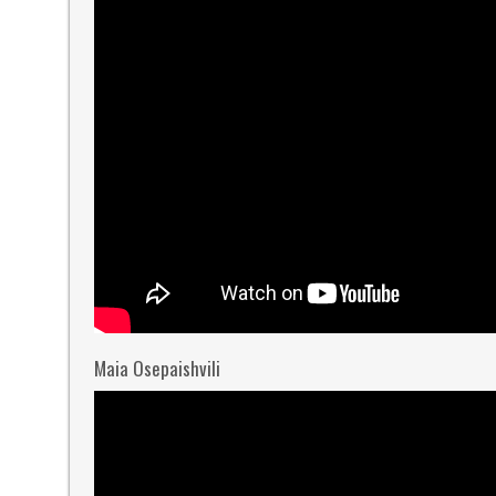
Maia Osepaishvili