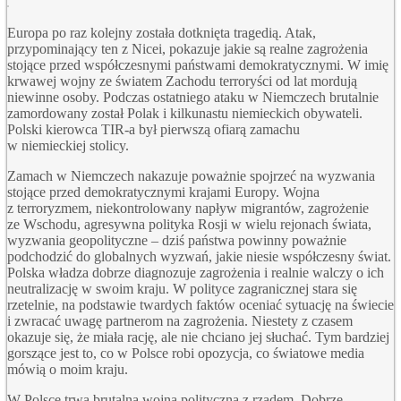
Europa po raz kolejny została dotknięta tragedią. Atak,
przypominający ten z Nicei, pokazuje jakie są realne zagrożenia
stojące przed współczesnymi państwami demokratycznymi. W imię
krwawej wojny ze światem Zachodu terroryści od lat mordują
niewinne osoby. Podczas ostatniego ataku w Niemczech brutalnie
zamordowany został Polak i kilkunastu niemieckich obywateli.
Polski kierowca
TIR
-a był pierwszą ofiarą zamachu
w niemieckiej stolicy.
Zamach w Niemczech nakazuje poważnie spojrzeć na wyzwania
stojące przed demokratycznymi krajami Europy. Wojna
z terroryzmem, niekontrolowany napływ migrantów, zagrożenie
ze Wschodu, agresywna polityka Rosji w wielu rejonach świata,
wyzwania geopolityczne – dziś państwa powinny poważnie
podchodzić do globalnych wyzwań, jakie niesie współczesny świat.
Polska władza dobrze diagnozuje zagrożenia i realnie walczy o ich
neutralizację w swoim kraju. W polityce zagranicznej stara się
rzetelnie, na podstawie twardych faktów oceniać sytuację na świecie
i zwracać uwagę partnerom na zagrożenia. Niestety z czasem
okazuje się, że miała rację, ale nie chciano jej słuchać. Tym bardziej
gorszące jest to, co w Polsce robi opozycja, co światowe media
mówią o moim kraju.
W Polsce trwa brutalna wojna polityczna z rządem. Dobrze