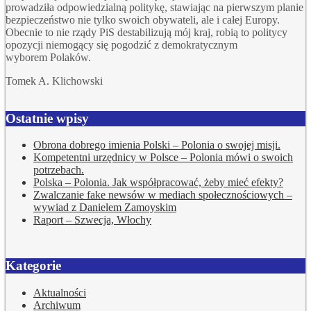
prowadziła odpowiedzialną politykę, stawiając na pierwszym planie
bezpieczeństwo nie tylko swoich obywateli, ale i całej Europy.
Obecnie to nie rządy PiS destabilizują mój kraj, robią to politycy
opozycji niemogący się pogodzić z demokratycznym
wyborem Polaków.
Tomek A. Klichowski
Ostatnie wpisy
Obrona dobrego imienia Polski – Polonia o swojej misji.
Kompetentni urzędnicy w Polsce – Polonia mówi o swoich
potrzebach.
Polska – Polonia. Jak współpracować, żeby mieć efekty?
Zwalczanie fake newsów w mediach społecznościowych –
wywiad z Danielem Zamoyskim
Raport – Szwecja, Włochy
Kategorie
Aktualności
Archiwum