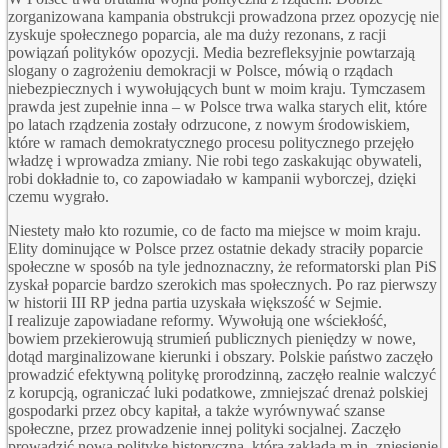
zorganizowana kampania obstrukcji prowadzona przez opozycję nie
zyskuje społecznego poparcia, ale ma duży rezonans, z racji
powiązań polityków opozycji. Media bezrefleksyjnie powtarzają
slogany o zagrożeniu demokracji w Polsce, mówią o rządach
niebezpiecznych i wywołujących bunt w moim kraju. Tymczasem
prawda jest zupełnie inna – w Polsce trwa walka starych elit, które
po latach rządzenia zostały odrzucone, z nowym środowiskiem,
które w ramach demokratycznego procesu politycznego przejęło
władzę i wprowadza zmiany. Nie robi tego zaskakując obywateli,
robi dokładnie to, co zapowiadało w kampanii wyborczej, dzięki
czemu wygrało.
Niestety mało kto rozumie, co de facto ma miejsce w moim kraju.
Elity dominujące w Polsce przez ostatnie dekady straciły poparcie
społeczne w sposób na tyle jednoznaczny, że reformatorski plan PiS
zyskał poparcie bardzo szerokich mas społecznych. Po raz pierwszy
w historii
III
RP
jedna partia uzyskała większość w Sejmie.
I realizuje zapowiadane reformy. Wywołują one wściekłość,
bowiem przekierowują strumień publicznych pieniędzy w nowe,
dotąd marginalizowane kierunki i obszary. Polskie państwo zaczęło
prowadzić efektywną politykę prorodzinną, zaczęło realnie walczyć
z korupcją, ograniczać luki podatkowe, zmniejszać drenaż polskiej
gospodarki przez obcy kapitał, a także wyrównywać szanse
społeczne, przez prowadzenie innej polityki socjalnej. Zaczęło
prowadzić nową politykę historyczną, która zakłada m.in. zniesienie