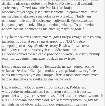
działania niszczące dobre imię Polski, PiS nie utracił zaufania
społecznego. Przedstawianie Polski, jako kraju
niedemokratycznego, jest nieuzasadnione i nieprawdziwe. Rząd
ma stabilną większość i ma pełne prawo rządzić. Nigdy, ani
na moment, nie utracił społecznej legitymacji. Społeczeństwo
legitymacji tej nie udzieliło poprzedniej władzy. To poprzednia
władza została odrzucona i nie chce się z tym pogodzić.
Gdy świat walczy z terroryzmem, gdy Europa zmaga się z kolejną
tragedią, gdy świat patrzy na Aleppo, gdy
NATO
patrzy
z niepokojem na zagrożenie ze strony Rosji w Polsce trwa
infantylny taniec odrzuconych elit, które brutalnie
i niedemokratycznie walczą o powrót do władzy. Niestety zyskują
przy tym zupełnie nienależny posłuch na świecie.
Dziś, patrząc na tragedię w Niemczech, należy jednoznacznie
wskazać, że destabilizacja demokratycznego kraju, szczególnie
w tak niebezpiecznym dla Europy i świata momencie może mieć
bardzo dramatyczne skutki dla nas wszystkich.
Bez względu na to, co mówi i robi opozycja, Polska jest
wiarygodnym sojusznikiem i partnerem zachodnich państw,
prowadzi wojnę z terroryzmem, współdziała z partnerami w ramach
NATO
i spotkań roboczych dot. walki z terroryzmem. Nigdy nie
uchylała się od obowiązku pomocy sojusznikom, zawsze