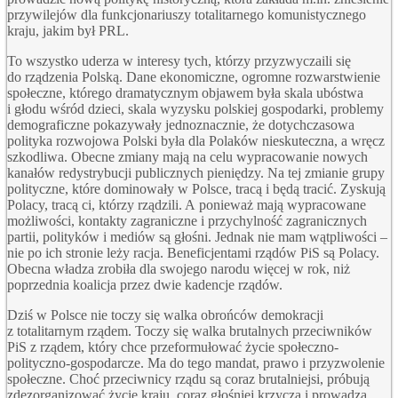
przywilejów dla funkcjonariuszy totalitarnego komunistycznego
kraju, jakim był
PRL
.
To wszystko uderza w interesy tych, którzy przyzwyczaili się
do rządzenia Polską. Dane ekonomiczne, ogromne rozwarstwienie
społeczne, którego dramatycznym objawem była skala ubóstwa
i głodu wśród dzieci, skala wyzysku polskiej gospodarki, problemy
demograficzne pokazywały jednoznacznie, że dotychczasowa
polityka rozwojowa Polski była dla Polaków nieskuteczna, a wręcz
szkodliwa. Obecne zmiany mają na celu wypracowanie nowych
kanałów redystrybucji publicznych pieniędzy. Na tej zmianie grupy
polityczne, które dominowały w Polsce, tracą i będą tracić. Zyskują
Polacy, tracą ci, którzy rządzili. A ponieważ mają wypracowane
możliwości, kontakty zagraniczne i przychylność zagranicznych
partii, polityków i mediów są głośni. Jednak nie mam wątpliwości –
nie po ich stronie leży racja. Beneficjentami rządów PiS są Polacy.
Obecna władza zrobiła dla swojego narodu więcej w rok, niż
poprzednia koalicja przez dwie kadencje rządów.
Dziś w Polsce nie toczy się walka obrońców demokracji
z totalitarnym rządem. Toczy się walka brutalnych przeciwników
PiS z rządem, który chce przeformułować życie społeczno-
polityczno-gospodarcze. Ma do tego mandat, prawo i przyzwolenie
społeczne. Choć przeciwnicy rządu są coraz brutalniejsi, próbują
zdezorganizować życie kraju, coraz głośniej krzyczą i prowadzą