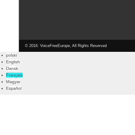
© 2016: VoiceFreeEurope, All Rights Reserved
polski
English
Dansk
Français
Magyar
Español