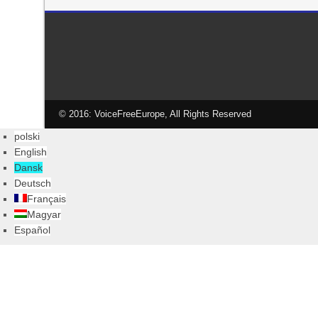
© 2016: VoiceFreeEurope, All Rights Reserved
polski
English
Dansk
Deutsch
Français
Magyar
Español